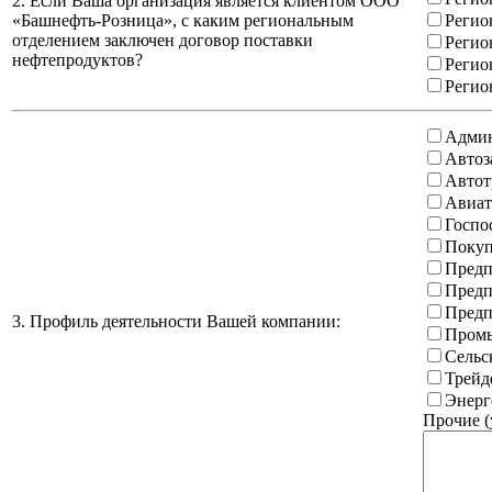
2. Если Ваша организация является клиентом ООО
«Башнефть-Розница», с каким региональным
Регио
отделением заключен договор поставки
Регио
нефтепродуктов?
Регио
Регио
Админ
Автоз
Автот
Авиат
Госпо
Покуп
Предп
Предп
Предп
3. Профиль деятельности Вашей компании:
Промы
Сельс
Трейд
Энерг
Прочие (