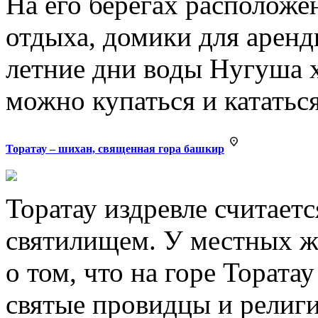
На его берегах располож
отдыха, домики для аренд
летние дни воды Нугуша 
можно купаться и кататьс
Торатау – шихан, священная гора башкир
Торатау издревле считает
святилищем. У местных ж
о том, что на горе Тората
святые провидцы и религи