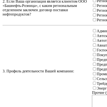
Регио
2. Если Ваша организация является клиентом ООО
«Башнефть-Розница», с каким региональным
Регио
отделением заключен договор поставки
Регио
нефтепродуктов?
Регио
Регио
Админ
Автоз
Автот
Авиат
Госпо
Покуп
Предп
Предп
Предп
3. Профиль деятельности Вашей компании:
Промы
Сельс
Трейд
Энерг
Прочие (